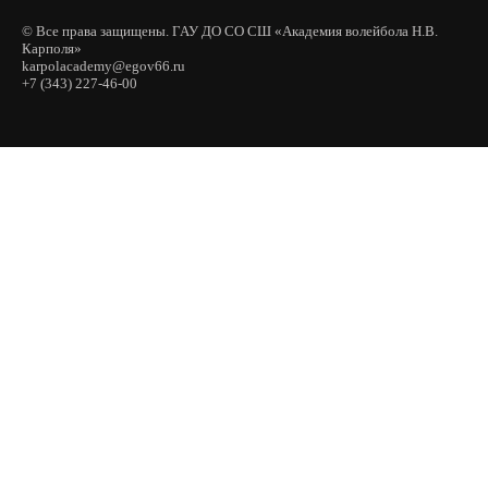
© Все права защищены. ГАУ ДО СО СШ «Академия волейбола Н.В.
Карполя»
karpolacademy@egov66.ru
+7 (343) 227-46-00