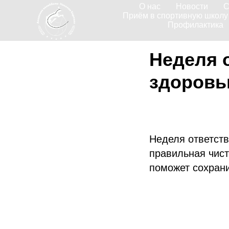
О нас
Новости
С
Приём в спортивную школу
Профилактика
Неделя 
здоровь
Неделя ответств
правильная чист
поможет сохрани