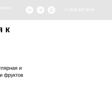
раждан
+7 (343) 227 46 00
 к
улярная и
 и фруктов