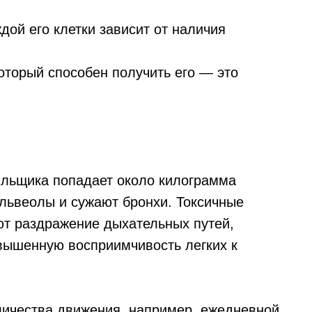
дой его клетки зависит от наличия
оторый способен получить его — это
урильщика попадает около килограмма
львеолы и сужают бронхи. Токсичные
ют раздражение дыхательных путей,
овышенную восприимчивость легких к
оличества движения, например, ежедневной