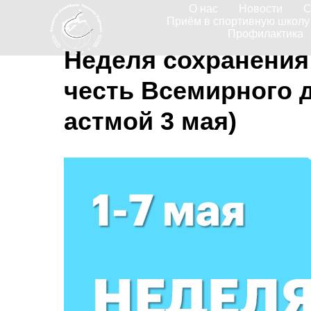
О нас
Новости
С
Приём в спортивную школу
Профилактика
Неделя сохранения 
честь Всемирного д
астмой 3 мая)