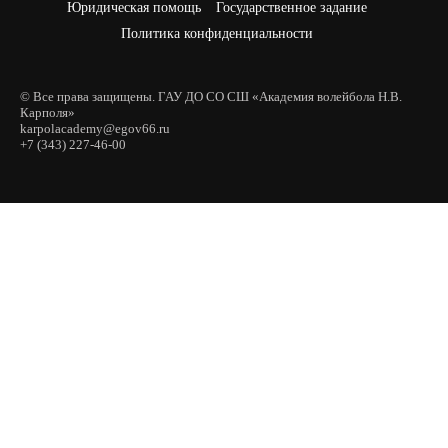
Юридическая помощь
Государственное задание
Политика конфиденциальности
© Все права защищены. ГАУ ДО СО СШ «Академия волейбола Н.В.
Карполя»
karpolacademy@egov66.ru
+7 (343) 227-46-00