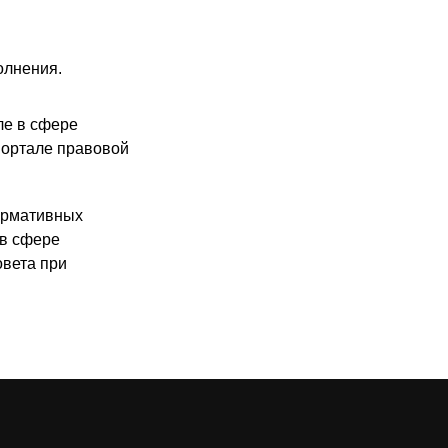
олнения.
ле в сфере
портале правовой
ормативных
 в сфере
овета при