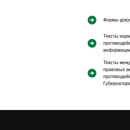
Формы докум
Тексты норм
противодей
информации
Тексты меж
правовых ак
противодейс
Губернаторе